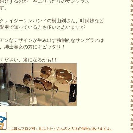
紹介するのが 春にぴったりのサングラス
2
2
す。
2
2
クレイジーケンバンドの横山剣さん、叶姉妹など
2
2
愛用で知っている方も多いと思いますが
2
2
2
アンなデザインが生み出す独創的なサングラスは
2
、紳士淑女の方にもピッタリ！
2
2
2
ださい、癖になるかも!!!!
2
2
2
2
2
2
2
2
2
2
2
2
2
2
「にほんブログ村」他にもたくさんのメガネの情報がありますよ。
2