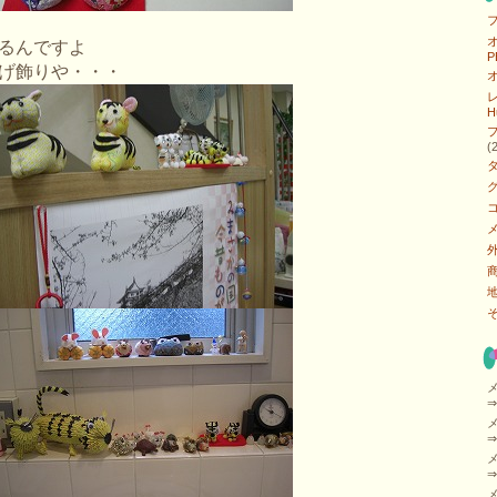
フ
オ
るんですよ
P
げ飾りや・・・
オ
レ
H
ブ
(
タ