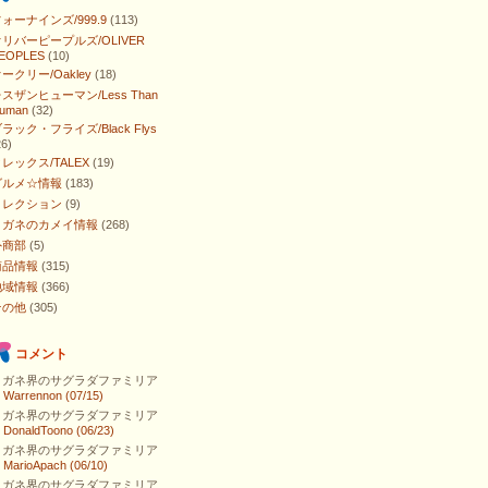
ォーナインズ/999.9
(113)
リバーピープルズ/OLIVER
EOPLES
(10)
ークリー/Oakley
(18)
スザンヒューマン/Less Than
uman
(32)
ラック・フライズ/Black Flys
26)
レックス/TALEX
(19)
グルメ☆情報
(183)
コレクション
(9)
メガネのカメイ情報
(268)
外商部
(5)
商品情報
(315)
地域情報
(366)
その他
(305)
コメント
メガネ界のサグラダファミリア
⇒
Warrennon (07/15)
メガネ界のサグラダファミリア
⇒
DonaldToono (06/23)
メガネ界のサグラダファミリア
⇒
MarioApach (06/10)
メガネ界のサグラダファミリア