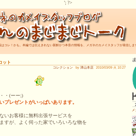
'; ?>
報はコレ！かも。本編では伝えきれない新鮮かつ本音の情報を、メガネのカメイスタッフが発信しま
コット
コレクション
by
津山本店
2010/03/09 火 10:27
・(ーー;)
いプレゼントがいっぱいあります。
メ
ないお客様に無料出張サービスを
ますが、よく伺った家でいろいろな物を