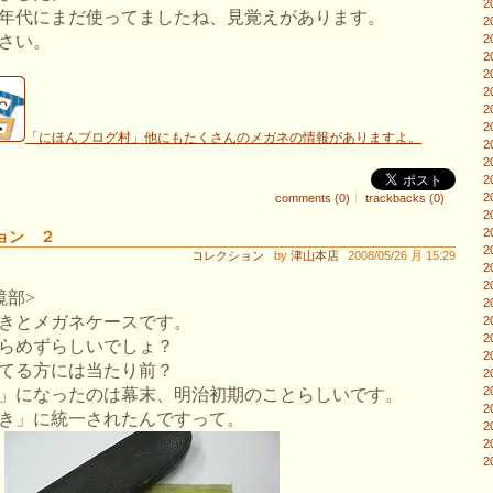
2
年代にまだ使ってましたね、見覚えがあります。
2
さい。
2
2
2
2
2
2
「にほんブログ村」他にもたくさんのメガネの情報がありますよ。
2
2
2
2
comments (0)
trackbacks (0)
2
2
ョン ２
2
コレクション
by
津山本店
2008/05/26 月 15:29
2
2
鏡部>
2
きとメガネケースです。
2
2
らめずらしいでしょ？
2
てる方には当たり前？
2
2
」になったのは幕末、明治初期のことらしいです。
2
き」に統一されたんですって。
2
2
2