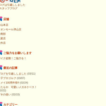
ログは引越ししました
スタッフブログ
店舗
津山本店
イオンモール津山店
外商部
真庭店
美作店
ご協力をお願いします
バイク盗難！ご協力を！
最近の記事
ブログを引越ししました
(03/11)
女子プロゴルフ
(03/07)
メイ100周年祭!!
(02/24)
またもや 可愛いメガネケース！
02/22)
ガキの使い
(02/15)
カテゴリー