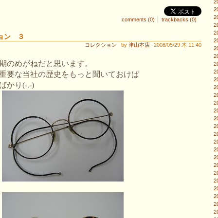
2
2
2
comments (0)
trackbacks (0)
2
2
ョン ３
2
コレクション
by
津山本店
2008/05/29 木 11:40
2
2
期のめがねだと思います。
2
2
重要な当社の歴史をもっと聞いておけば
2
り(-.-)
2
2
2
2
2
2
2
2
2
2
2
2
2
2
2
2
2