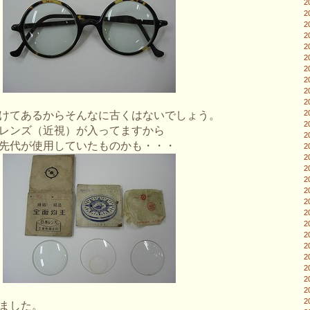
2
2
2
2
2
2
2
2
2
2
2
けてあるからそんなに古くはないでしょう。
2
レンズ（近視）が入ってますから
2
先代が使用していたものかも・・・
2
2
2
2
2
2
2
2
2
2
2
2
2
2
2
ました。