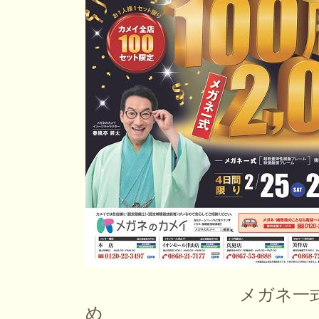
メガネ一式
め