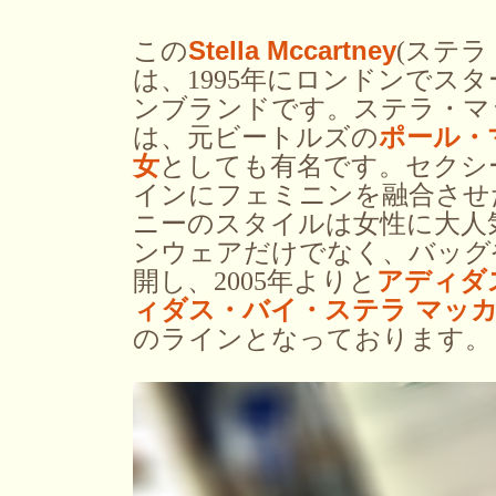
この
Stella Mccartney
(ステラ
は、1995年にロンドンでス
ンブランドです。ステラ・マ
は、元ビートルズの
ポール・
女
としても有名です。セクシ
インにフェミニンを融合させ
ニーのスタイルは女性に大人
ンウェアだけでなく、バッグ
開し、2005年よりと
アディダ
ィダス・バイ・ステラ マッ
のラインとなっております。