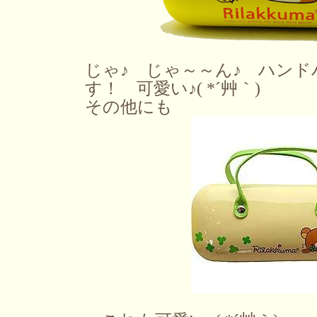
じゃ♪ じゃ～～ん♪ ハン
す！ 可愛い♪( *´艸｀)
その他にも