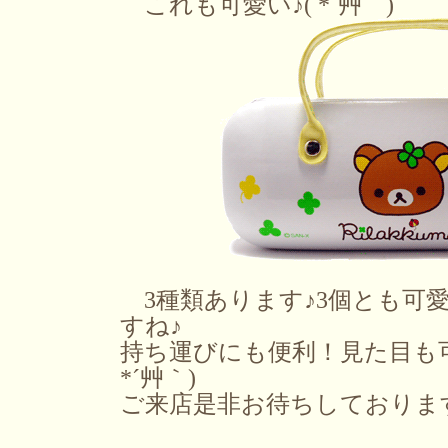
これも可愛い♪( *´艸｀)
3種類あります♪3個とも可
すね♪
持ち運びにも便利！見た目も可
*´艸｀)
ご来店是非お待ちしております！