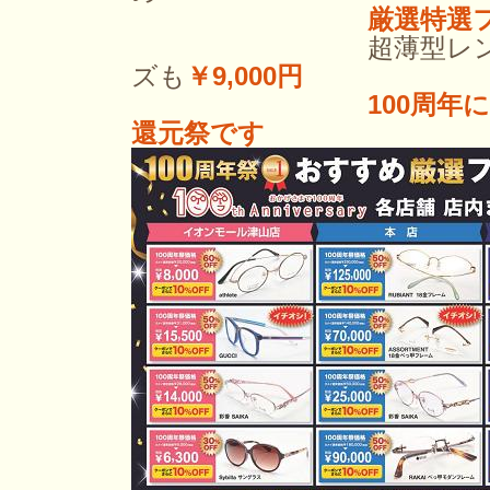
厳選特選
超薄型レンズも
ズも
￥9,000円
100周年
還元祭です