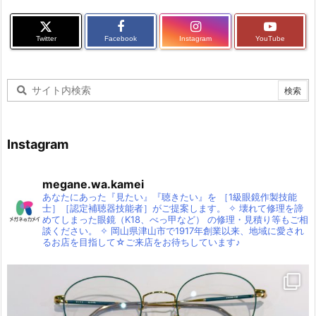
Twitter
Facebook
Instagram
YouTube
Instagram
megane.wa.kamei
あなたにあった『見たい』『聴きたい』を
［1級眼鏡作製技能
士］［認定補聴器技能者］がご提案します。
✧
壊れて修理を諦
めてしまった眼鏡（K18、べっ甲など）
の修理・見積り等もご相
談ください。
✧
岡山県津山市で1917年創業以来、地域に愛され
るお店を目指して☆ご来店をお待ちしています♪