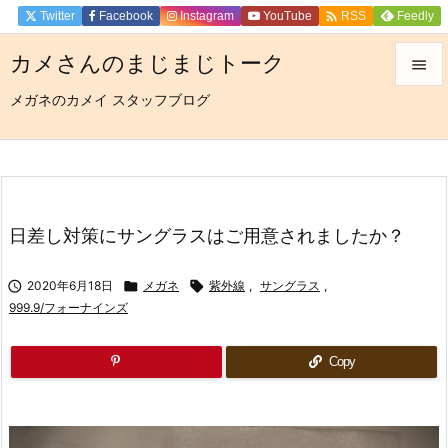

Twitter
Facebook
Instagram
YouTube
Feedly
RSS
カメさんのまじまじトーク

メガネのカメイ スタッフブログ

メニュ

サイド

前へ
日差し対策にサングラスはご用意されましたか？

次へ

2020年6月18日

メガネ

紫外線
,
サングラス
,

999.9/フォーナインズ
検索
Copy