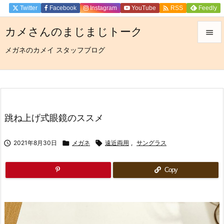

Twitter
Facebook
Instagram
YouTube
Feedly
RSS
カメさんのまじまじトーク

メガネのカメイ スタッフブログ

メニュ

サイド

前へ
跳ね上げ式眼鏡のススメ

次へ

2021年8月30日

メガネ

遠近両用
,
サングラス

検索
Copy