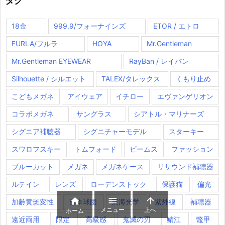
タグ
18金
999.9/フォーナインズ
ETOR / エトロ
FURLA/フルラ
HOYA
Mr.Gentleman
Mr.Gentleman EYEWEAR
RayBan / レイバン
Silhouette / シルエット
TALEX/タレックス
くもり止め
こどもメガネ
アイウェア
イチロー
エヴァンゲリオン
コラボメガネ
サングラス
シアトル・マリナーズ
シグニア補聴器
シグニチャーモデル
スターキー
スワロフスキー
トムフォード
ビームス
ファッション
ブルーカット
メガネ
メガネケース
リサウンド補聴器
ルテイン
レンズ
ローデンストック
保護猫
偏光



加齢黄斑変性
日本球団
東海光学
紫外線
補聴器
メニュー
上へ
ホーム
遠近両用
限定
高級感
鬼滅の刃
鯖江
鼈甲