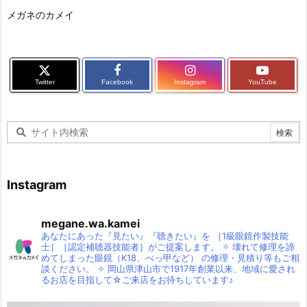
メガネのカメイ
Twitter
Facebook
Instagram
YouTube
Instagram
megane.wa.kamei
あなたにあった『見たい』『聴きたい』を
［1級眼鏡作製技能
士］［認定補聴器技能者］がご提案します。
✧
壊れて修理を諦
めてしまった眼鏡（K18、べっ甲など）
の修理・見積り等もご相
談ください。
✧
岡山県津山市で1917年創業以来、地域に愛され
るお店を目指して☆ご来店をお待ちしています♪