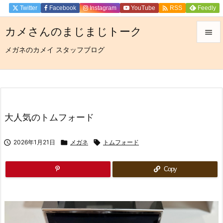

Twitter
Facebook
Instagram
YouTube
Feedly
RSS
カメさんのまじまじトーク

メガネのカメイ スタッフブログ

メニュ

サイド

前へ
大人気のトムフォード

次へ

2026年1月21日

メガネ

トムフォード

検索
Copy