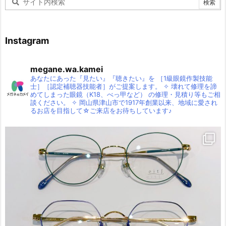
Instagram
megane.wa.kamei
あなたにあった『見たい』『聴きたい』を
［1級眼鏡作製技能
士］［認定補聴器技能者］がご提案します。
✧
壊れて修理を諦
めてしまった眼鏡（K18、べっ甲など）
の修理・見積り等もご相
談ください。
✧
岡山県津山市で1917年創業以来、地域に愛され
るお店を目指して☆ご来店をお待ちしています♪