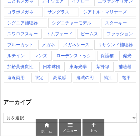
こどもメガネ
アイウェア
イチロー
エヴァンゲリオン
コラボメガネ
サングラス
シアトル・マリナーズ
シグニア補聴器
シグニチャーモデル
スターキー
スワロフスキー
トムフォード
ビームス
ファッション
ブルーカット
メガネ
メガネケース
リサウンド補聴器
ルテイン
レンズ
ローデンストック
保護猫
偏光
加齢黄斑変性
日本球団
東海光学
紫外線
補聴器
遠近両用
限定
高級感
鬼滅の刃
鯖江
鼈甲
アーカイブ
ア
ー



カ
メニュー
上へ
ホーム
イ
ブ