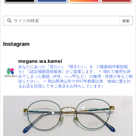
Instagram
megane.wa.kamei
あなたにあった『見たい』『聴きたい』を
［1級眼鏡作製技能
士］［認定補聴器技能者］がご提案します。
✧
壊れて修理を諦
めてしまった眼鏡（K18、べっ甲など）
の修理・見積り等もご相
談ください。
✧
岡山県津山市で1917年創業以来、地域に愛され
るお店を目指して☆ご来店をお待ちしています♪