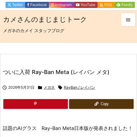

Twitter
Facebook
Instagram
YouTube
Feedly
RSS
カメさんのまじまじトーク

メガネのカメイ スタッフブログ

メニュ

サイド

前へ
ついに入荷 Ray-Ban Meta (レイバン メタ)

次へ

2026年5月31日

メガネ

RayBan / レイバン

検索
Copy
話題のAIグラス Ray-Ban Meta日本版が発表されました！