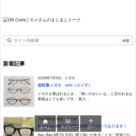
新着記事
2026年7月5日
:
メガネ
超軽量メガネ eits（エイチ）
メガネを選ばれるとき、「軽いのがいいな」と言われるお
客様はとても多いです。 新入 ...
2026年6月19日
:
メガネ



Ray-Ban META 大変ご好評いただいております！
メニュー
上へ
ホーム
Ray-Ban META 当店に取り扱いがあることをご存知でお