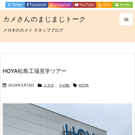

Twitter
Facebook
Instagram
YouTube
Feedly
RSS
カメさんのまじまじトーク

メガネのカメイ スタッフブログ

メニュ

サイド

前へ
HOYA松島工場見学ツアー

次へ

2024年3月16日

メガネ
,
その他

HOYA

検索