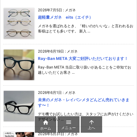
2026年7月5日
:
メガネ
超軽量メガネ eits（エイチ）
メガネを選ばれるとき、「軽いのがいいな」と言われるお
客様はとても多いです。 新入 ...
2026年6月19日
:
メガネ
Ray-Ban META 大変ご好評いただいております！
Ray-Ban META 当店に取り扱いがあることをご存知でお
越しいただくお客さ ...
2026年6月1日
:
メガネ
未来のメガネ・レイバンメタどんどん売れていきま
す〜！
デモ機でお試ししたい方は、スタッフにお声がけください️
デザインもい ...



メニュー
上へ
ホーム
2026年5月31日
:
メガネ