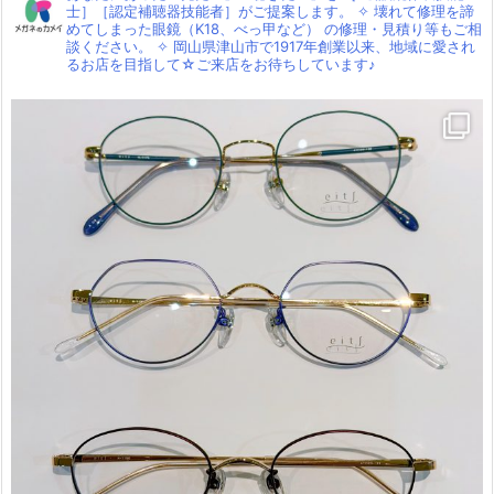
士］［認定補聴器技能者］がご提案します。
✧
壊れて修理を諦
めてしまった眼鏡（K18、べっ甲など）
の修理・見積り等もご相
談ください。
✧
岡山県津山市で1917年創業以来、地域に愛され
るお店を目指して☆ご来店をお待ちしています♪