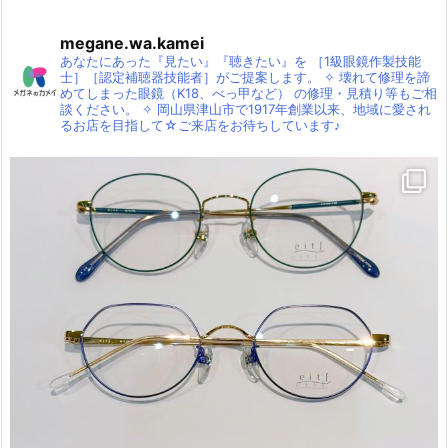
megane.wa.kamei
あなたにあった『見たい』『聴きたい』を
［1級眼鏡作製技能
士］［認定補聴器技能者］がご提案します。
✧
壊れて修理を諦
めてしまった眼鏡（K18、べっ甲など）
の修理・見積り等もご相
談ください。
✧
岡山県津山市で1917年創業以来、地域に愛され
るお店を目指して☆ご来店をお待ちしています♪