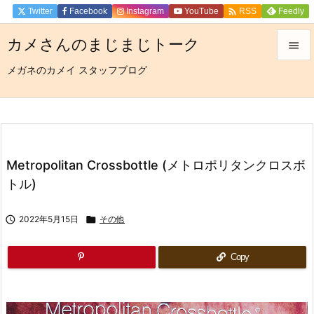

Twitter
Facebook
Instagram
YouTube
Feedly
RSS
カメさんのまじまじトーク

メガネのカメイ スタッフブログ

メニュ

サイド

前へ
Metropolitan Crossbottle (メトロポリタンクロスボ

トル)
次へ


2022年5月15日

その他
検索
Copy