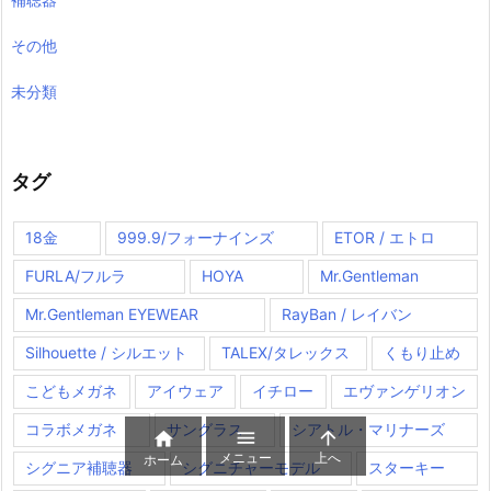
その他
未分類
タグ
18金
999.9/フォーナインズ
ETOR / エトロ
FURLA/フルラ
HOYA
Mr.Gentleman
Mr.Gentleman EYEWEAR
RayBan / レイバン
Silhouette / シルエット
TALEX/タレックス
くもり止め
こどもメガネ
アイウェア
イチロー
エヴァンゲリオン
コラボメガネ
サングラス
シアトル・マリナーズ



メニュー
上へ
ホーム
シグニア補聴器
シグニチャーモデル
スターキー