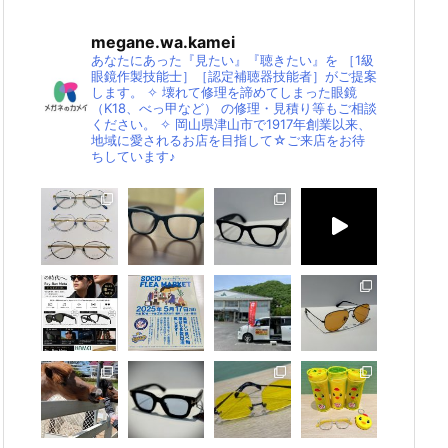
megane.wa.kamei
あなたにあった『見たい』『聴きたい』を
［1級
眼鏡作製技能士］［認定補聴器技能者］がご提案
します。
✧
壊れて修理を諦めてしまった眼鏡
（K18、べっ甲など）
の修理・見積り等もご相談
ください。
✧
岡山県津山市で1917年創業以来、
地域に愛されるお店を目指して☆ご来店をお待
ちしています♪