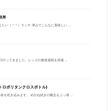
鮮丼
たい（＾＾）ランチ 津山でこんなに美味しい ...
日行ってきました。レンズの製造過程を現場 ...
tle (メトロポリタンクロスボトル)
を吹き込みます。 めがね拭きの概念をぶっ壊 ...