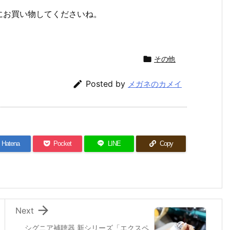
にお買い物してくださいね。

その他

Posted by
メガネのカメイ
Hatena
Pocket
LINE
Copy

Next
シグニア補聴器 新シリーズ「エクスペ