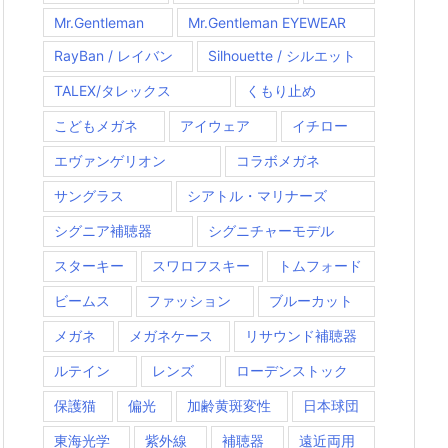
Mr.Gentleman
Mr.Gentleman EYEWEAR
RayBan / レイバン
Silhouette / シルエット
TALEX/タレックス
くもり止め
こどもメガネ
アイウェア
イチロー
エヴァンゲリオン
コラボメガネ
サングラス
シアトル・マリナーズ
シグニア補聴器
シグニチャーモデル
スターキー
スワロフスキー
トムフォード
ビームス
ファッション
ブルーカット
メガネ
メガネケース
リサウンド補聴器
ルテイン
レンズ
ローデンストック
保護猫
偏光
加齢黄斑変性
日本球団
東海光学
紫外線
補聴器
遠近両用