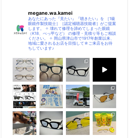
megane.wa.kamei
あなたにあった『見たい』『聴きたい』を
［1級
眼鏡作製技能士］［認定補聴器技能者］がご提案
します。
✧
壊れて修理を諦めてしまった眼鏡
（K18、べっ甲など）
の修理・見積り等もご相談
ください。
✧
岡山県津山市で1917年創業以来、
地域に愛されるお店を目指して☆ご来店をお待
ちしています♪