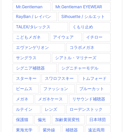
Mr.Gentleman
Mr.Gentleman EYEWEAR
RayBan / レイバン
Silhouette / シルエット
TALEX/タレックス
くもり止め
こどもメガネ
アイウェア
イチロー
エヴァンゲリオン
コラボメガネ
サングラス
シアトル・マリナーズ
シグニア補聴器
シグニチャーモデル
スターキー
スワロフスキー
トムフォード
ビームス
ファッション
ブルーカット
メガネ
メガネケース
リサウンド補聴器
ルテイン
レンズ
ローデンストック
保護猫
偏光
加齢黄斑変性
日本球団
東海光学
紫外線
補聴器
遠近両用