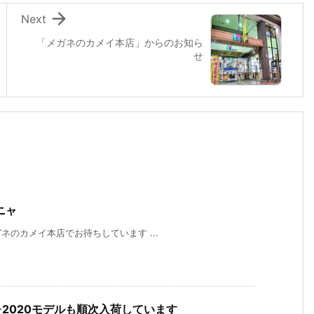

Next
「メガネのカメイ本店」からのお知ら
せ
ニャ
のカメイ本店でお待ちしています ...
019-2020モデルも順次入荷しています