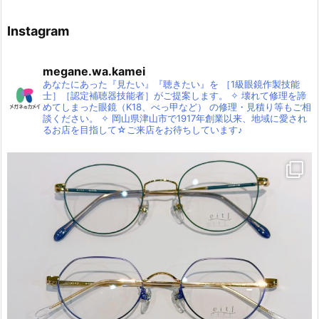
Instagram
megane.wa.kamei
あなたにあった『見たい』『聴きたい』を
［1級眼鏡作製技能
士］［認定補聴器技能者］がご提案します。
✧
壊れて修理を諦
めてしまった眼鏡（K18、べっ甲など）
の修理・見積り等もご相
談ください。
✧
岡山県津山市で1917年創業以来、地域に愛され
るお店を目指して☆ご来店をお待ちしています♪