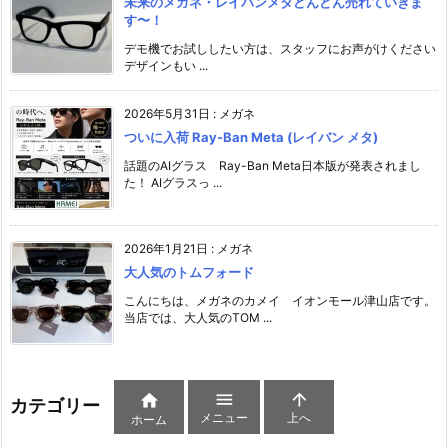
未来のメガネ・レイバンメタどんどん売れていきま
す〜！
デモ機でお試ししたい方は、スタッフにお声がけください️
デザインもい ...
2026年5月31日
:
メガネ
ついに入荷 Ray-Ban Meta (レイバン メタ)
話題のAIグラス Ray-Ban Meta日本版が発表されまし
た！ AIグラスっ ...
2026年1月21日
:
メガネ
大人気のトムフォード
こんにちは、メガネのカメイ イオンモール津山店です。
当店では、大人気のTOM ...



カテゴリー
メニュー
上へ
ホーム