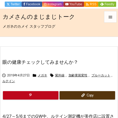

Twitter
Facebook
Instagram
YouTube
Feedly
RSS
カメさんのまじまじトーク

メガネのカメイ スタッフブログ

メニュ

サイド

前へ
眼の健康チェックしてみませんか？

次へ

2019年4月27日

メガネ

紫外線
,
加齢黄斑変性
,
ブルーカット
,

ルテイン
検索
Copy
4/27～5/6までのGW中、ルテイン測定機が美作店に設置さ