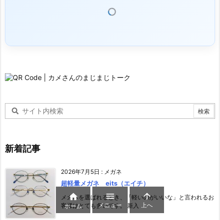
新着記事
2026年7月5日
:
メガネ
超軽量メガネ eits（エイチ）



メガネを選ばれるとき、「軽いのがいいな」と言われるお
メニュー
上へ
客様はとても多いです。 新入 ...
ホーム