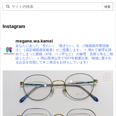
Instagram
megane.wa.kamei
あなたにあった『見たい』『聴きたい』を
［1級眼鏡作製技能
士］［認定補聴器技能者］がご提案します。
✧
壊れて修理を諦
めてしまった眼鏡（K18、べっ甲など）
の修理・見積り等もご相
談ください。
✧
岡山県津山市で1917年創業以来、地域に愛され
るお店を目指して☆ご来店をお待ちしています♪