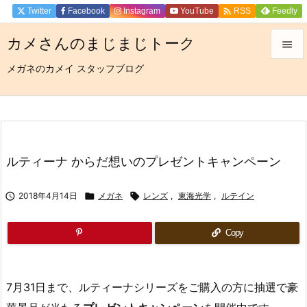

Twitter
Facebook
Instagram
YouTube
Feedly
RSS
カメさんのまじまじトーク

メガネのカメイ スタッフブログ

メニュ

サイド

前へ
ルティーナ からだ想いのプレゼントキャンペーン

次へ

2018年4月14日

メガネ

レンズ
,
東海光学
,
ルテイン

検索
Copy
7月31日まで、ルティーナシリーズをご購入の方に抽選で豪