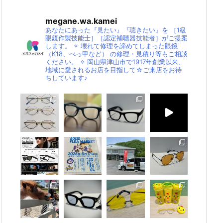
megane.wa.kamei
あなたにあった『見たい』『聴きたい』を
［1級
眼鏡作製技能士］［認定補聴器技能者］がご提案
します。
✧
壊れて修理を諦めてしまった眼鏡
（K18、べっ甲など）
の修理・見積り等もご相談
ください。
✧
岡山県津山市で1917年創業以来、
地域に愛されるお店を目指して☆ご来店をお待
ちしています♪