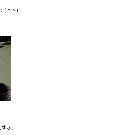
ぶ（＾＾）
！
ですが、