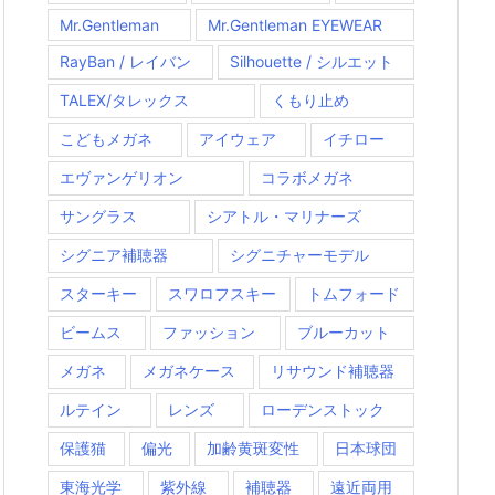
Mr.Gentleman
Mr.Gentleman EYEWEAR
RayBan / レイバン
Silhouette / シルエット
TALEX/タレックス
くもり止め
こどもメガネ
アイウェア
イチロー
エヴァンゲリオン
コラボメガネ
サングラス
シアトル・マリナーズ
シグニア補聴器
シグニチャーモデル
スターキー
スワロフスキー
トムフォード
ビームス
ファッション
ブルーカット
メガネ
メガネケース
リサウンド補聴器
ルテイン
レンズ
ローデンストック
保護猫
偏光
加齢黄斑変性
日本球団
東海光学
紫外線
補聴器
遠近両用