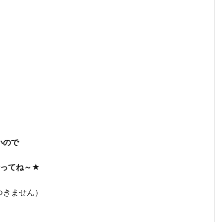
いので
行ってね～★
つきません）