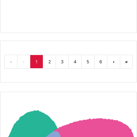
«
‹
1
2
3
4
5
6
›
»