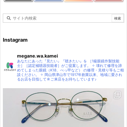
Instagram
megane.wa.kamei
あなたにあった『見たい』『聴きたい』を
［1級眼鏡作製技能
士］［認定補聴器技能者］がご提案します。
✧
壊れて修理を諦
めてしまった眼鏡（K18、べっ甲など）
の修理・見積り等もご相
談ください。
✧
岡山県津山市で1917年創業以来、地域に愛され
るお店を目指して☆ご来店をお待ちしています♪