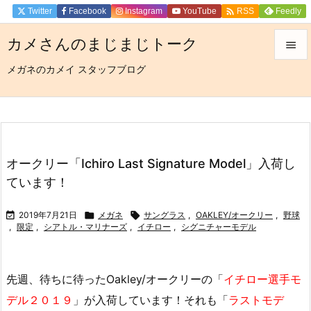

Twitter
Facebook
Instagram
YouTube
Feedly
RSS
カメさんのまじまじトーク

メガネのカメイ スタッフブログ

メニュ

サイド

前へ
オークリー「Ichiro Last Signature Model」入荷し

ています！
次へ


2019年7月21日

メガネ

サングラス
,
OAKLEY/オークリー
,
野球
,
限定
,
シアトル・マリナーズ
,
イチロー
,
シグニチャーモデル
検索
先週、待ちに待ったOakley/オークリーの「
イチロー選手モ
デル２０１９
」が入荷しています！それも「
ラストモデ