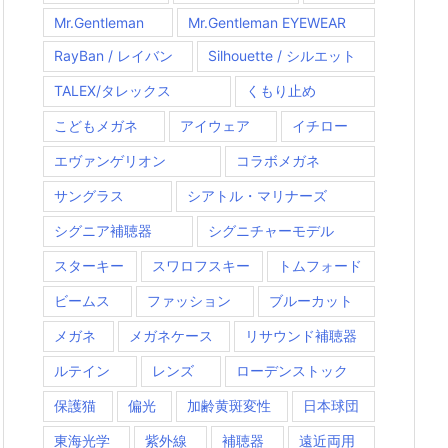
Mr.Gentleman
Mr.Gentleman EYEWEAR
RayBan / レイバン
Silhouette / シルエット
TALEX/タレックス
くもり止め
こどもメガネ
アイウェア
イチロー
エヴァンゲリオン
コラボメガネ
サングラス
シアトル・マリナーズ
シグニア補聴器
シグニチャーモデル
スターキー
スワロフスキー
トムフォード
ビームス
ファッション
ブルーカット
メガネ
メガネケース
リサウンド補聴器
ルテイン
レンズ
ローデンストック
保護猫
偏光
加齢黄斑変性
日本球団
東海光学
紫外線
補聴器
遠近両用