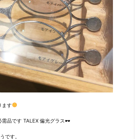
ります
゙す TALEX 偏光グラス🕶
うです。