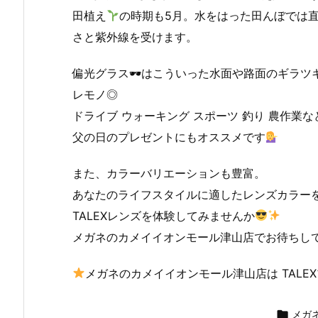
田植え
の時期も5月。水をはった田んぼで
さと紫外線を受けます。
偏光グラス🕶はこういった水面や路面のギラ
レモノ◎
ドライブ ウォーキング スポーツ 釣り 農作業な
父の日のプレゼントにもオススメです
また、カラーバリエーションも豊富。
あなたのライフスタイルに適したレンズカラー
TALEXレンズを体験してみませんか
メガネのカメイイオンモール津山店でお待ちし
メガネのカメイイオンモール津山店は TALEXフ

メガ