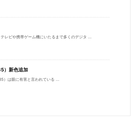
レビや携帯ゲーム機にいたるまで多くのデジタ ...
435）新色追加
ド435）は眼に有害と言われている ...