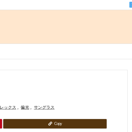
/タレックス
,
偏光
,
サングラス
Copy