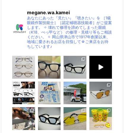
megane.wa.kamei
あなたにあった『見たい』『聴きたい』を
［1級
眼鏡作製技能士］［認定補聴器技能者］がご提案
します。
✧
壊れて修理を諦めてしまった眼鏡
（K18、べっ甲など）
の修理・見積り等もご相談
ください。
✧
岡山県津山市で1917年創業以来、
地域に愛されるお店を目指して☆ご来店をお待
ちしています♪