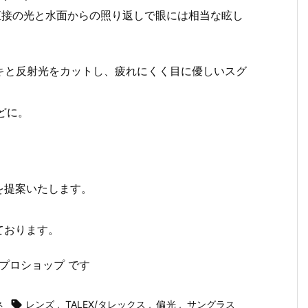
は直接の光と水面からの照り返しで眼には相当な眩し
ツキと反射光をカットし、疲れにくく目に優しいスグ
どに。
を提案いたします。
ております。
゚ロショップ です
ネ

レンズ
,
TALEX/タレックス
,
偏光
,
サングラス