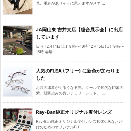
見、重みがありそうに思えますがさす ...
JA岡山東 吉井支店【総合展示会】に出店
しています
日時 12月14日(土) ９時〜16時 12月15日(日) ９時〜
15時︎ 会場 ...
人気のFLEA (フリー) に新色が加わりま
した
お顔の印象が明るくなる赤。クールで知的な印象の
紫。肌馴染みの良いチェリーレッド。 ...
Ray-Ban純正オリジナル度付レンズ
Ray-Ban純正オリジナル度付レンズ100% あなただ
けのためのオリジナルBU ...