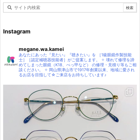
Instagram
megane.wa.kamei
あなたにあった『見たい』『聴きたい』を
［1級眼鏡作製技能
士］［認定補聴器技能者］がご提案します。
✧
壊れて修理を諦
めてしまった眼鏡（K18、べっ甲など）
の修理・見積り等もご相
談ください。
✧
岡山県津山市で1917年創業以来、地域に愛され
るお店を目指して☆ご来店をお待ちしています♪