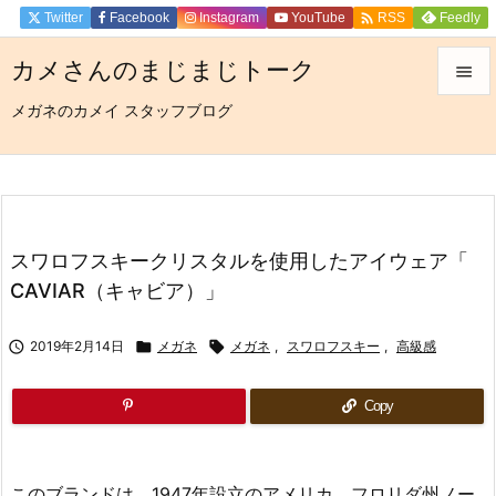

Twitter
Facebook
Instagram
YouTube
Feedly
RSS
カメさんのまじまじトーク

メガネのカメイ スタッフブログ

メニュ

サイド

前へ
スワロフスキークリスタルを使用したアイウェア「

CAVIAR（キャビア）」
次へ


2019年2月14日

メガネ

メガネ
,
スワロフスキー
,
高級感
検索
Copy
このブランドは、1947年設立のアメリカ フロリダ州ノー