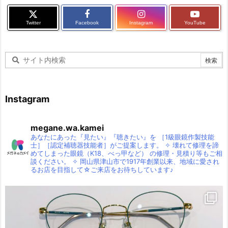
Twitter
Facebook
Instagram
YouTube
Instagram
megane.wa.kamei
あなたにあった『見たい』『聴きたい』を
［1級眼鏡作製技能
士］［認定補聴器技能者］がご提案します。
✧
壊れて修理を諦
めてしまった眼鏡（K18、べっ甲など）
の修理・見積り等もご相
談ください。
✧
岡山県津山市で1917年創業以来、地域に愛され
るお店を目指して☆ご来店をお待ちしています♪