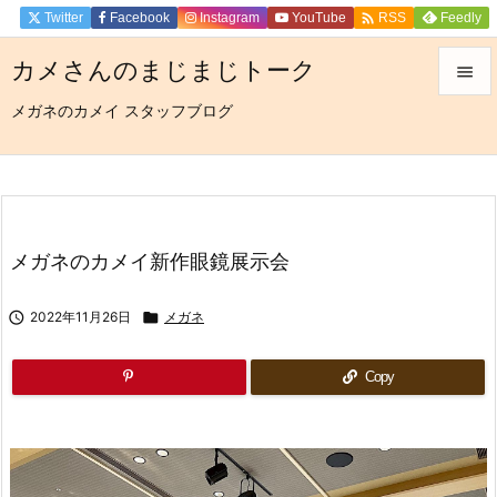

Twitter
Facebook
Instagram
YouTube
Feedly
RSS
カメさんのまじまじトーク

メガネのカメイ スタッフブログ

メニュ

サイド

前へ
メガネのカメイ新作眼鏡展示会

次へ

2022年11月26日

メガネ

検索
Copy