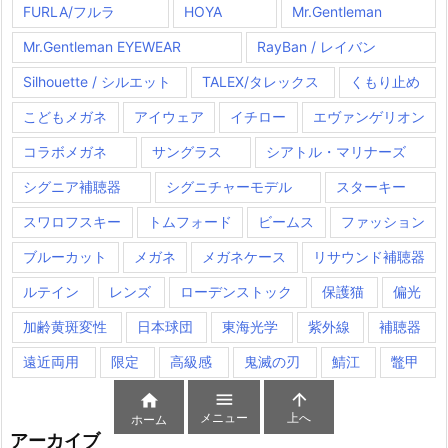
FURLA/フルラ
HOYA
Mr.Gentleman
Mr.Gentleman EYEWEAR
RayBan / レイバン
Silhouette / シルエット
TALEX/タレックス
くもり止め
こどもメガネ
アイウェア
イチロー
エヴァンゲリオン
コラボメガネ
サングラス
シアトル・マリナーズ
シグニア補聴器
シグニチャーモデル
スターキー
スワロフスキー
トムフォード
ビームス
ファッション
ブルーカット
メガネ
メガネケース
リサウンド補聴器
ルテイン
レンズ
ローデンストック
保護猫
偏光
加齢黄斑変性
日本球団
東海光学
紫外線
補聴器
遠近両用
限定
高級感
鬼滅の刃
鯖江
鼈甲



メニュー
上へ
ホーム
アーカイブ