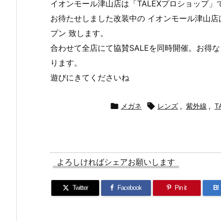
イオンモール津山店は「TALEXプロショップ」
お待たせしました改装中の イオンモール津山店はい
プン 致します。
合わせて全店にて協賛SALEを同時開催。お得
ります。
遊びにきてくださいね

メガネ

レンズ
,
紫外線
,
T
よろしければシェアお願いします
Twitter
Facebook
Pin it
B!