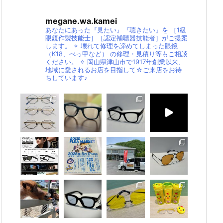
megane.wa.kamei
あなたにあった『見たい』『聴きたい』を
［1級
眼鏡作製技能士］［認定補聴器技能者］がご提案
します。
✧
壊れて修理を諦めてしまった眼鏡
（K18、べっ甲など）
の修理・見積り等もご相談
ください。
✧
岡山県津山市で1917年創業以来、
地域に愛されるお店を目指して☆ご来店をお待
ちしています♪