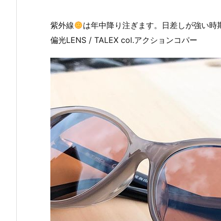
紫外線
は年中降り注ぎます。日差しが強い時
偏光LENS / TALEX col.アクションコパー