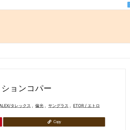
.アクションコパー
ALEX/タレックス
,
偏光
,
サングラス
,
ETOR / エトロ
Copy