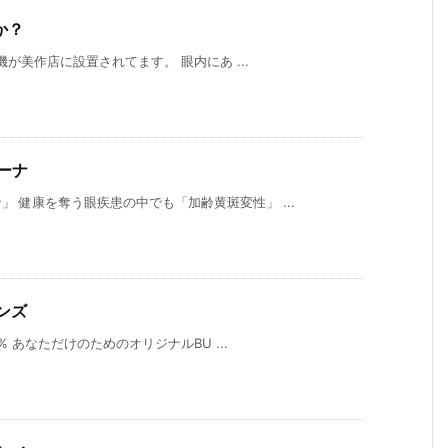
か？
機が美作店に設置されてます。 眼内にあ ...
ーナ
 健康を奪う眼疾患の中でも「加齢黄斑変性」 ...
ンズ
% あなただけのためのオリジナルBU ...