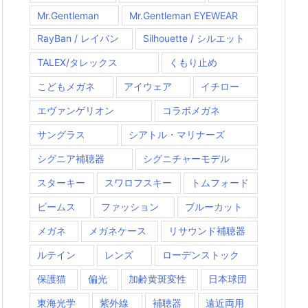
Mr.Gentleman
Mr.Gentleman EYEWEAR
RayBan / レイバン
Silhouette / シルエット
TALEX/タレックス
くもり止め
こどもメガネ
アイウェア
イチロー
エヴァンゲリオン
コラボメガネ
サングラス
シアトル・マリナーズ
シグニア補聴器
シグニチャーモデル
スターキー
スワロフスキー
トムフォード
ビームス
ファッション
ブルーカット
メガネ
メガネケース
リサウンド補聴器
ルテイン
レンズ
ローデンストック
保護猫
偏光
加齢黄斑変性
日本球団
東海光学
紫外線
補聴器
遠近両用