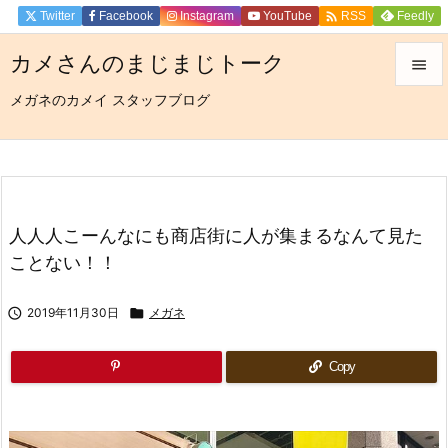

Twitter
Facebook
Instagram
YouTube
Feedly
RSS
カメさんのまじまじトーク

メガネのカメイ スタッフブログ

メニュ

サイド

前へ
人人人こーんなにも商店街に人が集まるなんて見た

ことない！！
次へ


2019年11月30日

メガネ
検索
Copy