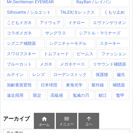
Mr.Gentleman EYEWEAR
RayBan / レイバン
Silhouette / シルエット
TALEX/タレックス
くもり止め
こどもメガネ
アイウェア
イチロー
エヴァンゲリオン
コラボメガネ
サングラス
シアトル・マリナーズ
シグニア補聴器
シグニチャーモデル
スターキー
スワロフスキー
トムフォード
ビームス
ファッション
ブルーカット
メガネ
メガネケース
リサウンド補聴器
ルテイン
レンズ
ローデンストック
保護猫
偏光
加齢黄斑変性
日本球団
東海光学
紫外線
補聴器
遠近両用
限定
高級感
鬼滅の刃
鯖江
鼈甲
アーカイブ



メニュー
上へ
ホーム
ア