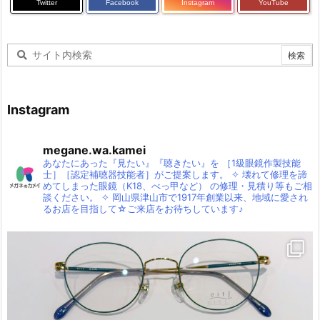
Twitter
Facebook
Instagram
YouTube
Instagram
megane.wa.kamei
あなたにあった『見たい』『聴きたい』を
［1級眼鏡作製技能
士］［認定補聴器技能者］がご提案します。
✧
壊れて修理を諦
めてしまった眼鏡（K18、べっ甲など）
の修理・見積り等もご相
談ください。
✧
岡山県津山市で1917年創業以来、地域に愛され
るお店を目指して☆ご来店をお待ちしています♪