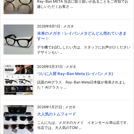
Ray-Ban META 当店に取り扱いがあることをご存知でお
越しいただくお客さ ...
2026年6月1日
:
メガネ
未来のメガネ・レイバンメタどんどん売れていきま
す〜！
デモ機でお試ししたい方は、スタッフにお声がけください️
デザインもい ...
2026年5月31日
:
メガネ
ついに入荷 Ray-Ban Meta (レイバン メタ)
話題のAIグラス Ray-Ban Meta日本版が発表されまし
た！ AIグラスっ ...
2026年1月21日
:
メガネ
大人気のトムフォード
こんにちは、メガネのカメイ イオンモール津山店です。
当店では、大人気のTOM ...