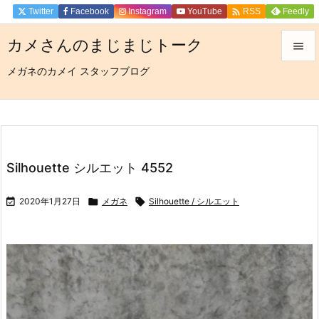

Twitter
Facebook
Instagram
YouTube
Feedly
RSS
カメさんのまじまじトーク

メガネのカメイ スタッフブログ

メニュ

サイド

前へ
Silhouette シルエット 4552

次へ

2020年1月27日

メガネ

Silhouette / シルエット

検索