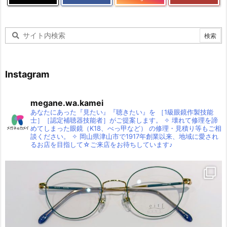
Instagram
megane.wa.kamei
あなたにあった『見たい』『聴きたい』を
［1級眼鏡作製技能
士］［認定補聴器技能者］がご提案します。
✧
壊れて修理を諦
めてしまった眼鏡（K18、べっ甲など）
の修理・見積り等もご相
談ください。
✧
岡山県津山市で1917年創業以来、地域に愛され
るお店を目指して☆ご来店をお待ちしています♪