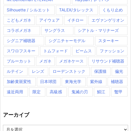
Silhouette / シルエット
TALEX/タレックス
くもり止め
こどもメガネ
アイウェア
イチロー
エヴァンゲリオン
コラボメガネ
サングラス
シアトル・マリナーズ
シグニア補聴器
シグニチャーモデル
スターキー
スワロフスキー
トムフォード
ビームス
ファッション
ブルーカット
メガネ
メガネケース
リサウンド補聴器
ルテイン
レンズ
ローデンストック
保護猫
偏光
加齢黄斑変性
日本球団
東海光学
紫外線
補聴器
遠近両用
限定
高級感
鬼滅の刃
鯖江
鼈甲
アーカイブ
ア