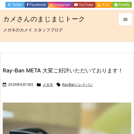

Twitter
Facebook
Instagram
YouTube
Feedly
RSS
カメさんのまじまじトーク

メガネのカメイ スタッフブログ

メニュ

サイド

前へ
Ray-Ban META 大変ご好評いただいております！

次へ

2026年6月19日

メガネ

RayBan / レイバン

検索