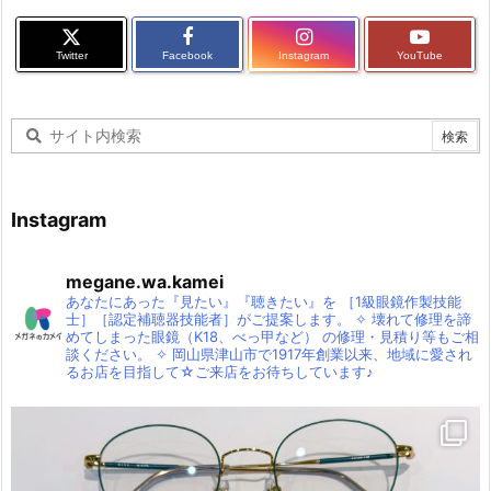
Twitter
Facebook
Instagram
YouTube
Instagram
megane.wa.kamei
あなたにあった『見たい』『聴きたい』を
［1級眼鏡作製技能
士］［認定補聴器技能者］がご提案します。
✧
壊れて修理を諦
めてしまった眼鏡（K18、べっ甲など）
の修理・見積り等もご相
談ください。
✧
岡山県津山市で1917年創業以来、地域に愛され
るお店を目指して☆ご来店をお待ちしています♪