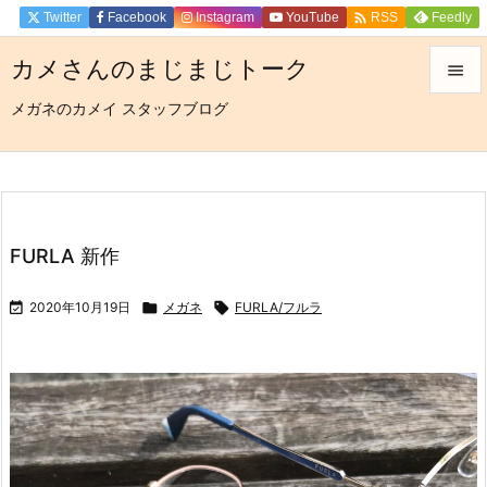

Twitter
Facebook
Instagram
YouTube
Feedly
RSS
カメさんのまじまじトーク

メガネのカメイ スタッフブログ

メニュ

サイド

前へ
FURLA 新作

次へ

2020年10月19日

メガネ

FURLA/フルラ

検索