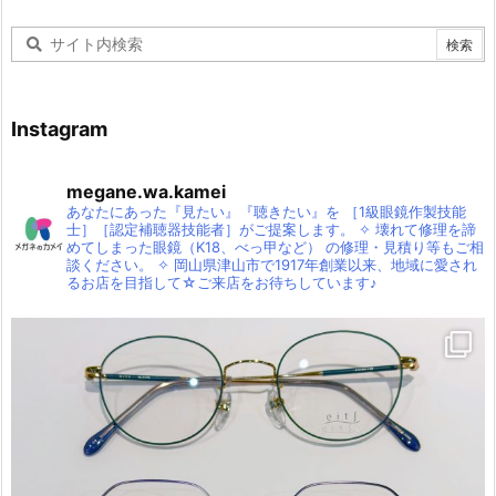
Instagram
megane.wa.kamei
あなたにあった『見たい』『聴きたい』を
［1級眼鏡作製技能
士］［認定補聴器技能者］がご提案します。
✧
壊れて修理を諦
めてしまった眼鏡（K18、べっ甲など）
の修理・見積り等もご相
談ください。
✧
岡山県津山市で1917年創業以来、地域に愛され
るお店を目指して☆ご来店をお待ちしています♪