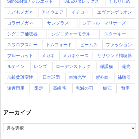
Silhouette / シルエット
TALEX/タレックス
くもり止め
こどもメガネ
アイウェア
イチロー
エヴァンゲリオン
コラボメガネ
サングラス
シアトル・マリナーズ
シグニア補聴器
シグニチャーモデル
スターキー
スワロフスキー
トムフォード
ビームス
ファッション
ブルーカット
メガネ
メガネケース
リサウンド補聴器
ルテイン
レンズ
ローデンストック
保護猫
偏光
加齢黄斑変性
日本球団
東海光学
紫外線
補聴器
遠近両用
限定
高級感
鬼滅の刃
鯖江
鼈甲
アーカイブ
ア
ー
カ