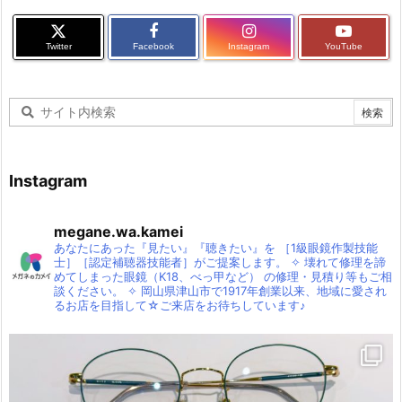
Twitter
Facebook
Instagram
YouTube
Instagram
megane.wa.kamei
あなたにあった『見たい』『聴きたい』を
［1級眼鏡作製技能
士］［認定補聴器技能者］がご提案します。
✧
壊れて修理を諦
めてしまった眼鏡（K18、べっ甲など）
の修理・見積り等もご相
談ください。
✧
岡山県津山市で1917年創業以来、地域に愛され
るお店を目指して☆ご来店をお待ちしています♪