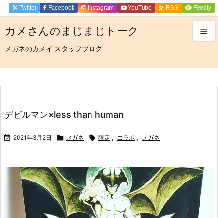

Twitter
Facebook
Instagram
YouTube
Feedly
RSS
カメさんのまじまじトーク

メガネのカメイ スタッフブログ

メニュ

サイド

前へ
デビルマン×less than human

次へ

2021年3月2日

メガネ

限定
,
コラボ
,
メガネ

検索