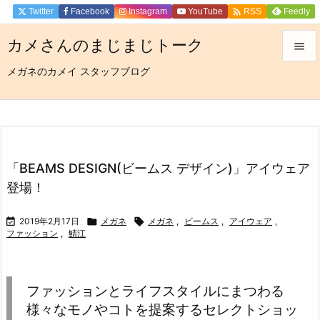

Twitter
Facebook
Instagram
YouTube
Feedly
RSS
カメさんのまじまじトーク

メガネのカメイ スタッフブログ

メニュ

サイド

前へ
「BEAMS DESIGN(ビームス デザイン)」アイウェア

登場！
次へ


2019年2月17日

メガネ

メガネ
,
ビームス
,
アイウェア
,
ファッション
,
鯖江
検索
ファッションとライフスタイルにまつわる
様々なモノやコトを提案するセレクトショッ