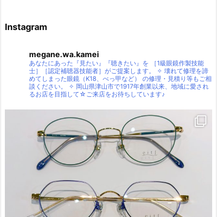
Instagram
megane.wa.kamei
あなたにあった『見たい』『聴きたい』を
［1級眼鏡作製技能
士］［認定補聴器技能者］がご提案します。
✧
壊れて修理を諦
めてしまった眼鏡（K18、べっ甲など）
の修理・見積り等もご相
談ください。
✧
岡山県津山市で1917年創業以来、地域に愛され
るお店を目指して☆ご来店をお待ちしています♪