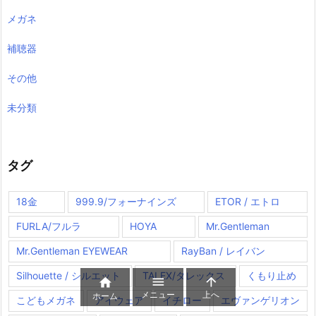
メガネ
補聴器
その他
未分類
タグ
18金
999.9/フォーナインズ
ETOR / エトロ
FURLA/フルラ
HOYA
Mr.Gentleman
Mr.Gentleman EYEWEAR
RayBan / レイバン
Silhouette / シルエット
TALEX/タレックス
くもり止め



メニュー
上へ
ホーム
こどもメガネ
アイウェア
イチロー
エヴァンゲリオン