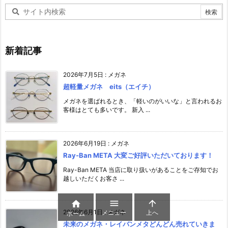
新着記事
2026年7月5日
:
メガネ
超軽量メガネ eits（エイチ）
メガネを選ばれるとき、「軽いのがいいな」と言われるお
客様はとても多いです。 新入 ...
2026年6月19日
:
メガネ
Ray-Ban META 大変ご好評いただいております！
Ray-Ban META 当店に取り扱いがあることをご存知でお
越しいただくお客さ ...



2026年6月1日
:
メガネ
メニュー
上へ
ホーム
未来のメガネ・レイバンメタどんどん売れていきま