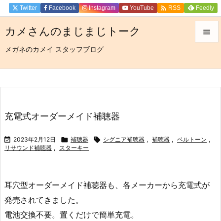

Twitter
Facebook
Instagram
YouTube
Feedly
RSS
カメさんのまじまじトーク

メガネのカメイ スタッフブログ

メニュ

サイド

前へ
充電式オーダーメイド補聴器

次へ

2023年2月12日

補聴器

シグニア補聴器
,
補聴器
,
ベルトーン
,
リサウンド補聴器
,
スターキー

検索
耳穴型オーダーメイド補聴器も、各メーカーから充電式が
発売されてきました。
電池交換不要。置くだけで簡単充電。