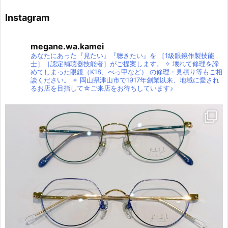
Instagram
megane.wa.kamei
あなたにあった『見たい』『聴きたい』を
［1級眼鏡作製技能
士］［認定補聴器技能者］がご提案します。
✧
壊れて修理を諦
めてしまった眼鏡（K18、べっ甲など）
の修理・見積り等もご相
談ください。
✧
岡山県津山市で1917年創業以来、地域に愛され
るお店を目指して☆ご来店をお待ちしています♪