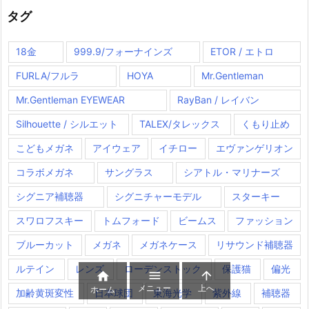
タグ
18金
999.9/フォーナインズ
ETOR / エトロ
FURLA/フルラ
HOYA
Mr.Gentleman
Mr.Gentleman EYEWEAR
RayBan / レイバン
Silhouette / シルエット
TALEX/タレックス
くもり止め
こどもメガネ
アイウェア
イチロー
エヴァンゲリオン
コラボメガネ
サングラス
シアトル・マリナーズ
シグニア補聴器
シグニチャーモデル
スターキー
スワロフスキー
トムフォード
ビームス
ファッション
ブルーカット
メガネ
メガネケース
リサウンド補聴器
ルテイン
レンズ
ローデンストック
保護猫
偏光



メニュー
上へ
ホーム
加齢黄斑変性
日本球団
東海光学
紫外線
補聴器