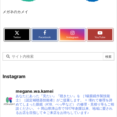
メガネのカメイ
Twitter
Facebook
Instagram
YouTube
Instagram
megane.wa.kamei
あなたにあった『見たい』『聴きたい』を
［1級眼鏡作製技能
士］［認定補聴器技能者］がご提案します。
✧
壊れて修理を諦
めてしまった眼鏡（K18、べっ甲など）
の修理・見積り等もご相
談ください。
✧
岡山県津山市で1917年創業以来、地域に愛され
るお店を目指して☆ご来店をお待ちしています♪