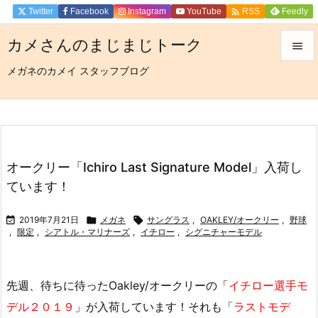

Twitter
Facebook
Instagram
YouTube
Feedly
RSS
カメさんのまじまじトーク

メガネのカメイ スタッフブログ

メニュ

サイド

前へ
オークリー「Ichiro Last Signature Model」入荷し

ています！
次へ


2019年7月21日

メガネ

サングラス
,
OAKLEY/オークリー
,
野球
,
限定
,
シアトル・マリナーズ
,
イチロー
,
シグニチャーモデル
検索
先週、待ちに待ったOakley/オークリーの「
イチロー選手モ
デル２０１９
」が入荷しています！それも「
ラストモデ