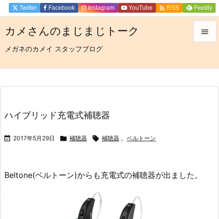

Twitter
Facebook
Instagram
YouTube
Feedly
RSS
カメさんのまじまじトーク

メガネのカメイ スタッフブログ

メニュ

サイド

前へ
ハイブリッド充電式補聴器

次へ

2017年5月29日

補聴器

補聴器
,
ベルトーン

検索
Beltone(ベルトーン)からも充電式の補聴器が出ました。