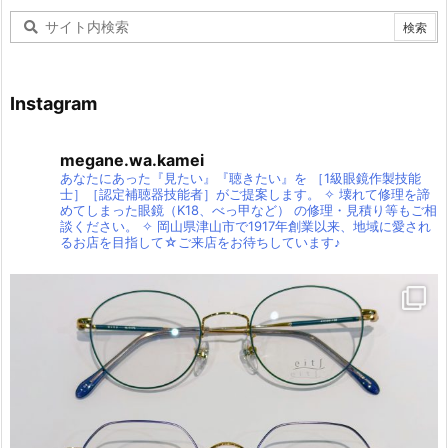
Instagram
megane.wa.kamei
あなたにあった『見たい』『聴きたい』を
［1級眼鏡作製技能
士］［認定補聴器技能者］がご提案します。
✧
壊れて修理を諦
めてしまった眼鏡（K18、べっ甲など）
の修理・見積り等もご相
談ください。
✧
岡山県津山市で1917年創業以来、地域に愛され
るお店を目指して☆ご来店をお待ちしています♪