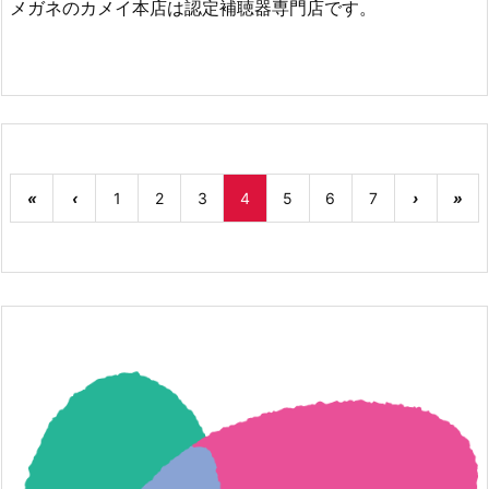
メガネのカメイ本店は認定補聴器専門店です。
«
‹
1
2
3
4
5
6
7
›
»