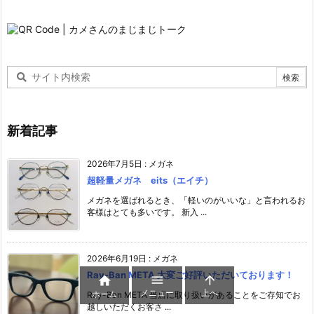
新着記事
2026年7月5日
:
メガネ
超軽量メガネ eits（エイチ）
メガネを選ばれるとき、「軽いのがいいな」と言われるお
客様はとても多いです。 新入 ...
2026年6月19日
:
メガネ
Ray-Ban META 大変ご好評いただいております！



メニュー
上へ
ホーム
Ray-Ban META 当店に取り扱いがあることをご存知でお
越しいただくお客さ ...