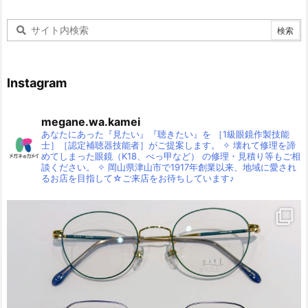
Instagram
megane.wa.kamei
あなたにあった『見たい』『聴きたい』を
［1級眼鏡作製技能
士］［認定補聴器技能者］がご提案します。
✧
壊れて修理を諦
めてしまった眼鏡（K18、べっ甲など）
の修理・見積り等もご相
談ください。
✧
岡山県津山市で1917年創業以来、地域に愛され
るお店を目指して☆ご来店をお待ちしています♪