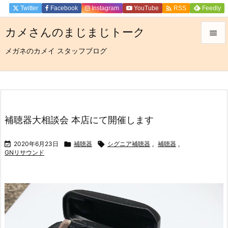

Twitter
Facebook
Instagram
YouTube
Feedly
RSS
カメさんのまじまじトーク

メガネのカメイ スタッフブログ

メニュ

サイド

前へ
補聴器大相談会 本店にて開催します

次へ

2020年6月23日

補聴器

シグニア補聴器
,
補聴器
,
GNリサウンド

検索