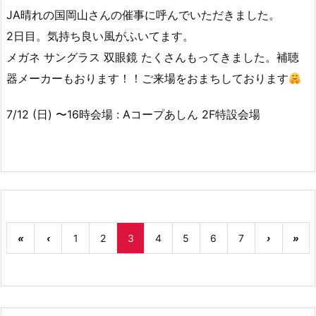
JA晴れの国岡山さんの催事に呼んでいただきました。
2日目。気持ち良い風がふいてます。
メガネ サングラス 双眼鏡 たくさんもってきました。補聴
器メーカーもおります！！ご来場をおまちしております
7/12 (日) 〜16時会場 : Aコープあしん 2F特設会場
«
‹
1
2
3
4
5
6
7
›
»