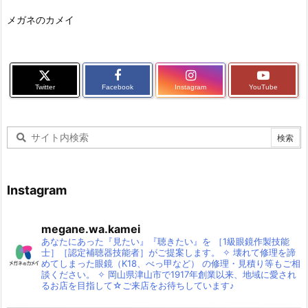
メガネのカメイ
Twitter
Facebook
Instagram
YouTube
Instagram
megane.wa.kamei
あなたにあった『見たい』『聴きたい』を
［1級眼鏡作製技能
士］［認定補聴器技能者］がご提案します。
✧
壊れて修理を諦
めてしまった眼鏡（K18、べっ甲など）
の修理・見積り等もご相
談ください。
✧
岡山県津山市で1917年創業以来、地域に愛され
るお店を目指して☆ご来店をお待ちしています♪