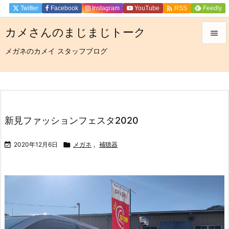

Twitter
Facebook
Instagram
YouTube
Feedly
RSS
カメさんのまじまじトーク

メガネのカメイ スタッフブログ

メニュ

サイド

前へ
新見ファッションフェスタ2020

次へ

2020年12月6日

メガネ
,
補聴器

検索