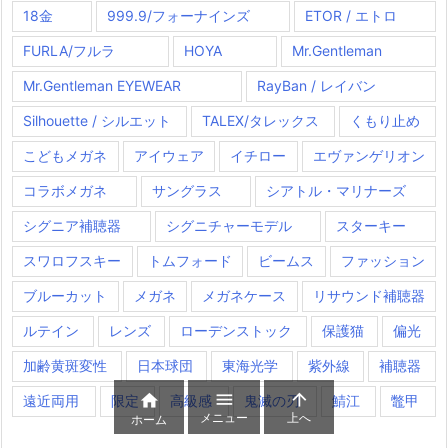
18金
999.9/フォーナインズ
ETOR / エトロ
FURLA/フルラ
HOYA
Mr.Gentleman
Mr.Gentleman EYEWEAR
RayBan / レイバン
Silhouette / シルエット
TALEX/タレックス
くもり止め
こどもメガネ
アイウェア
イチロー
エヴァンゲリオン
コラボメガネ
サングラス
シアトル・マリナーズ
シグニア補聴器
シグニチャーモデル
スターキー
スワロフスキー
トムフォード
ビームス
ファッション
ブルーカット
メガネ
メガネケース
リサウンド補聴器
ルテイン
レンズ
ローデンストック
保護猫
偏光
加齢黄斑変性
日本球団
東海光学
紫外線
補聴器



遠近両用
限定
高級感
鬼滅の刃
鯖江
鼈甲
メニュー
上へ
ホーム