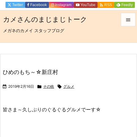

Twitter
Facebook
Instagram
YouTube
Feedly
RSS
カメさんのまじまじトーク

メガネのカメイ スタッフブログ

メニュ

サイド

前へ
ひめのもち～☆新庄村

次へ

2019年2月16日

その他

グルメ

検索
皆さま～久しぶりのぐるぐるグルメでーす☆