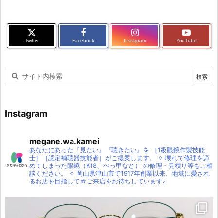
Twitter
Facebook
Instagram
YouTube
Instagram
megane.wa.kamei
あなたにあった『見たい』『聴きたい』を
［1級眼鏡作製技能
士］［認定補聴器技能者］がご提案します。
✧
壊れて修理を諦
めてしまった眼鏡（K18、べっ甲など）
の修理・見積り等もご相
談ください。
✧
岡山県津山市で1917年創業以来、地域に愛され
るお店を目指して☆ご来店をお待ちしています♪