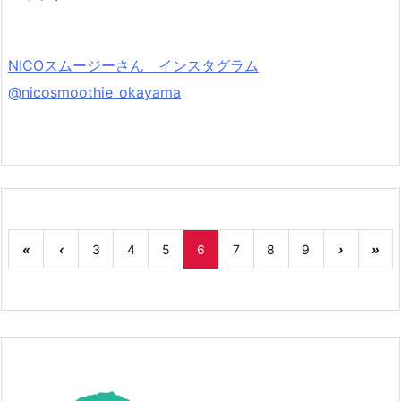
NICOスムージーさん インスタグラム
@nicosmoothie_okayama
«
‹
3
4
5
6
7
8
9
›
»