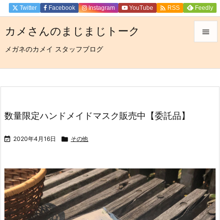

Twitter
Facebook
Instagram
YouTube
Feedly
RSS
カメさんのまじまじトーク

メガネのカメイ スタッフブログ

メニュ

サイド

前へ
数量限定︎ハンドメイドマスク販売中【委託品】

次へ

2020年4月16日

その他

検索