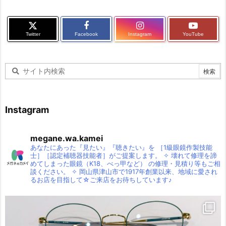
Twitter
Facebook
Instagram
YouTube
Instagram
megane.wa.kamei
あなたにあった『見たい』『聴きたい』を
［1級眼鏡作製技能
士］［認定補聴器技能者］がご提案します。
✧
壊れて修理を諦
めてしまった眼鏡（K18、べっ甲など）
の修理・見積り等もご相
談ください。
✧
岡山県津山市で1917年創業以来、地域に愛され
るお店を目指して☆ご来店をお待ちしています♪