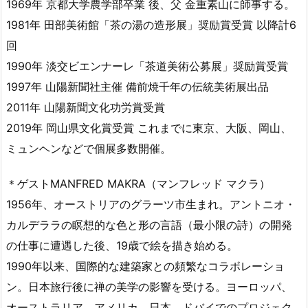
1969年 京都大学農学部卒業 後、父 金重素山に師事する。
1981年 田部美術館「茶の湯の造形展」奨励賞受賞 以降計6
回
1990年 淡交ビエンナーレ「茶道美術公募展」奨励賞受賞
1997年 山陽新聞社主催 備前焼千年の伝統美術展出品
2011年 山陽新聞文化功労賞受賞
2019年 岡山県文化賞受賞 これまでに東京、大阪、岡山、
ミュンヘンなどで個展多数開催。​​​​
＊ゲストMANFRED MAKRA（マンフレッド マクラ）
1956年、オーストリアのグラーツ市生まれ。アントニオ・
カルデララの瞑想的な色と形の言語（最小限の詩）の開発
の仕事に遭遇した後、19歳で絵を描き始める。
1990年以来、国際的な建築家との頻繁なコラボレーショ
ン。日本旅行後に禅の美学の影響を受ける。ヨーロッパ、
オーストラリア、アメリカ、日本、ドバイでのプロジェク