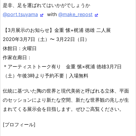
是非、足を運ばれてはいかがでしょうか
@port.tsuyama
with
@make_repost
【3月展示のお知らせ】金重 愫+梶浦 徳雄 二人展
2020年3月7日（土）〜 3月22日（日）
休館日：火曜日
作家在廊日：
＊アーティストトーク有り 金重 愫×梶浦 徳雄3月7日
（土）午後3時より​予約不要｜入場無料
伝統に基づいた陶の世界と現代美術と呼ばれる立体、平面
のセッションにより新たな空間、新たな世界観の兆しが生
まれてくる展示会を目指します。​ぜひご高覧ください。​
[プロフィール]