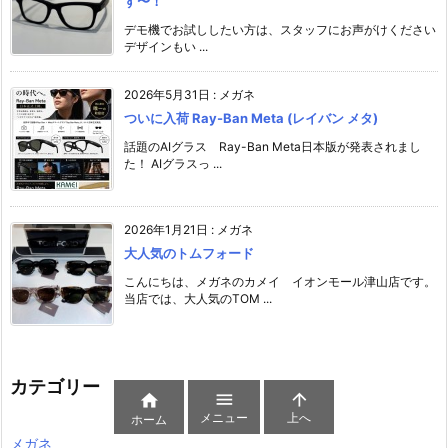
す〜！
デモ機でお試ししたい方は、スタッフにお声がけください️
デザインもい ...
2026年5月31日
:
メガネ
ついに入荷 Ray-Ban Meta (レイバン メタ)
話題のAIグラス Ray-Ban Meta日本版が発表されまし
た！ AIグラスっ ...
2026年1月21日
:
メガネ
大人気のトムフォード
こんにちは、メガネのカメイ イオンモール津山店です。
当店では、大人気のTOM ...
カテゴリー



メニュー
上へ
ホーム
メガネ