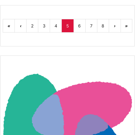
«
‹
2
3
4
5
6
7
8
›
»