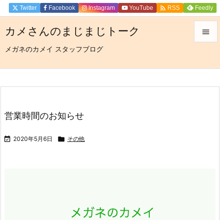

Twitter
Facebook
Instagram
YouTube
Feedly
RSS
カメさんのまじまじトーク

メガネのカメイ スタッフブログ

メニュ

サイド

前へ
営業時間のお知らせ

次へ

2020年5月6日

その他

検索