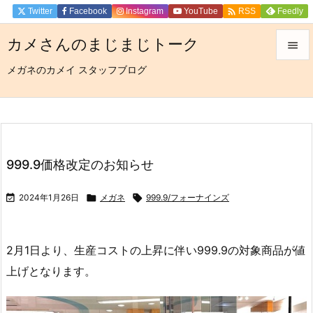

Twitter
Facebook
Instagram
YouTube
Feedly
RSS
カメさんのまじまじトーク

メガネのカメイ スタッフブログ

メニュ

サイド

前へ
999.9価格改定のお知らせ

次へ

2024年1月26日

メガネ

999.9/フォーナインズ

検索
2月1日より、生産コストの上昇に伴い999.9の対象商品が値
上げとなります。