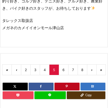
釣り好き、ゴルフ好き、テニス好き、グルメ好き、農業好
き、バイク好きのスタッフが、お待ちしております
タレックス取扱店
メガネのカメイイオンモール津山店
«
‹
2
3
4
5
6
7
8
›
»
B!
Copy