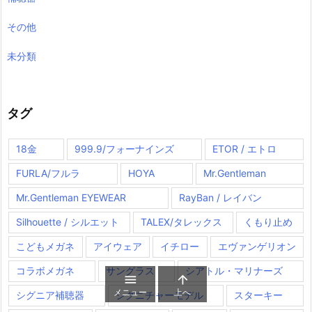
その他
未分類
タグ
18金
999.9/フォーナインズ
ETOR / エトロ
FURLA/フルラ
HOYA
Mr.Gentleman
Mr.Gentleman EYEWEAR
RayBan / レイバン
Silhouette / シルエット
TALEX/タレックス
くもり止め
こどもメガネ
アイウェア
イチロー
エヴァンゲリオン
コラボメガネ
サングラス
シアトル・マリナーズ


メニュー
上へ
シグニア補聴器
シグニチャーモデル
スターキー