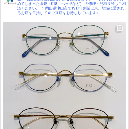
めてしまった眼鏡（K18、べっ甲など）
の修理・見積り等もご相
談ください。
✧
岡山県津山市で1917年創業以来、地域に愛され
るお店を目指して☆ご来店をお待ちしています♪