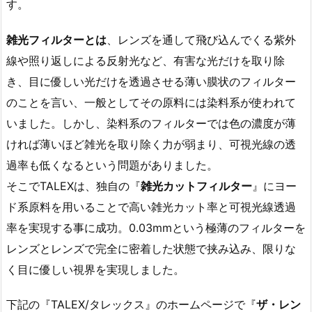
す。
雑光フィルターとは
、レンズを通して飛び込んでくる紫外
線や照り返しによる反射光など、有害な光だけを取り除
き、目に優しい光だけを透過させる薄い膜状のフィルター
のことを言い、一般としてその原料には染料系が使われて
いました。しかし、染料系のフィルターでは色の濃度が薄
ければ薄いほど雑光を取り除く力が弱まり、可視光線の透
過率も低くなるという問題がありました。
そこでTALEXは、独自の『
雑光カットフィルター
』にヨー
ド系原料を用いることで高い雑光カット率と可視光線透過
率を実現する事に成功。0.03mmという極薄のフィルターを
レンズとレンズで完全に密着した状態で挟み込み、限りな
く目に優しい視界を実現しました。
下記の『TALEX/タレックス』のホームページで『
ザ・レン