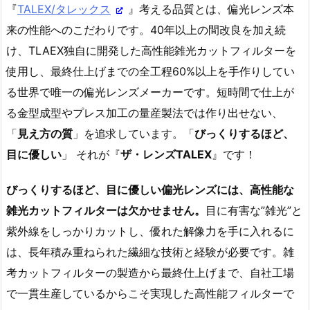
『
TALEX/タレックス
』考える品質とは、偏光レンズ本
来の性能へのこだわりです。40年以上の間改良を加え続
け、TLAEX独自に開発した高性能雑光カットフィルターを
使用し、最終仕上げまでの全工程60%以上を手作りしてい
る世界で唯一の偏光レンズメーカーです。短時間で仕上が
る金型成型やプレス加工の量産製法では作り出せない、
「
見え方の質
」を追求しています。「
びっくりするほど、
目に優しい
」 それが『
ザ・レンズTALEX
』です！
びっくりするほど、目に優しい偏光レンズには、高性能な
雑光カットフィルターは欠かせません。
目に有害な”雑光”と
紫外線をしっかりカットし、優れた解像力を手に入れるに
は、長年積み重ねられた繊細な技術と経験が必要です。雑
考カットフィルターの製造から最終仕上げまで、自社工場
で一貫生産しているからこそ実現した高性能フィルターで