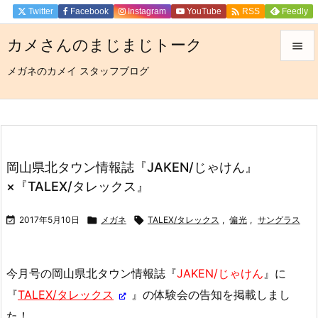

Twitter
Facebook
Instagram
YouTube
Feedly
RSS
カメさんのまじまじトーク

メガネのカメイ スタッフブログ

メニュ

サイド

前へ
岡山県北タウン情報誌『JAKEN/じゃけん』

×『TALEX/タレックス』
次へ


2017年5月10日

メガネ

TALEX/タレックス
,
偏光
,
サングラス
検索
今月号の岡山県北タウン情報誌『
JAKEN/じゃけん
』に
『
TALEX/タレックス
』の体験会の告知を掲載しまし
た！