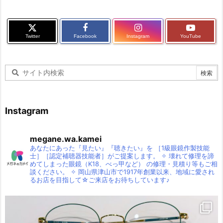
Twitter
Facebook
Instagram
YouTube
Instagram
megane.wa.kamei
あなたにあった『見たい』『聴きたい』を
［1級眼鏡作製技能
士］［認定補聴器技能者］がご提案します。
✧
壊れて修理を諦
めてしまった眼鏡（K18、べっ甲など）
の修理・見積り等もご相
談ください。
✧
岡山県津山市で1917年創業以来、地域に愛され
るお店を目指して☆ご来店をお待ちしています♪