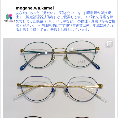
megane.wa.kamei
あなたにあった『見たい』『聴きたい』を
［1級眼鏡作製技能
士］［認定補聴器技能者］がご提案します。
✧
壊れて修理を諦
めてしまった眼鏡（K18、べっ甲など）
の修理・見積り等もご相
談ください。
✧
岡山県津山市で1917年創業以来、地域に愛され
るお店を目指して☆ご来店をお待ちしています♪