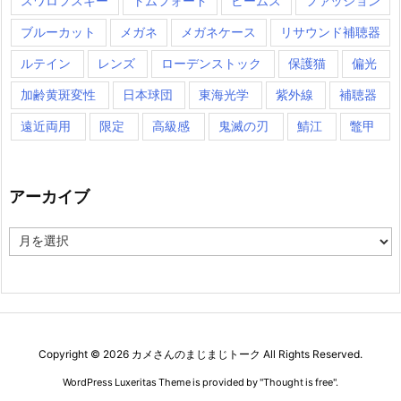
スワロフスキー
トムフォード
ビームス
ファッション
ブルーカット
メガネ
メガネケース
リサウンド補聴器
ルテイン
レンズ
ローデンストック
保護猫
偏光
加齢黄斑変性
日本球団
東海光学
紫外線
補聴器
遠近両用
限定
高級感
鬼滅の刃
鯖江
鼈甲
アーカイブ
ア
ー
カ
イ
ブ
Copyright ©
2026
カメさんのまじまじトーク
All Rights Reserved.
WordPress Luxeritas Theme is provided by "
Thought is free
".