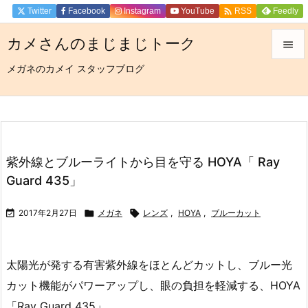

Twitter
Facebook
Instagram
YouTube
Feedly
RSS
カメさんのまじまじトーク

メガネのカメイ スタッフブログ

メニュ

サイド

前へ
紫外線とブルーライトから目を守る HOYA「 Ray

Guard 435」
次へ


2017年2月27日

メガネ

レンズ
,
HOYA
,
ブルーカット
検索
太陽光が発する有害紫外線をほとんどカットし、ブルー光
カット機能がパワーアップし、眼の負担を軽減する、HOYA
「Ray Guard 435」