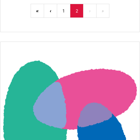
«
‹
1
2
›
»